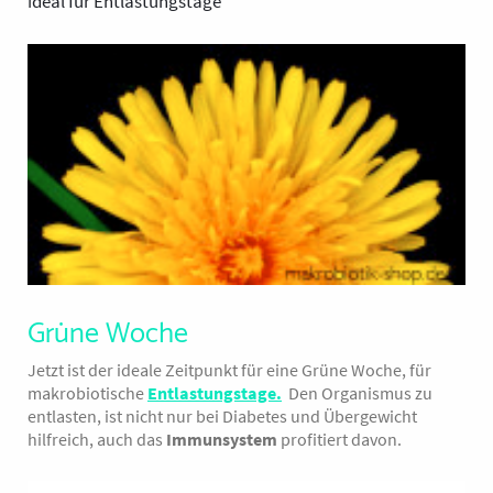
deal für Entlastungstage
I
Grüne Woche
Jetzt ist der ideale Zeitpunkt für eine Grüne Woche, für
makrobiotische
Entlastungstage
.
Den Organismus zu
entlasten, ist nicht nur bei Diabetes und Übergewicht
hilfreich, auch das
Immunsystem
profitiert davon.