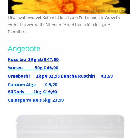
Löwenzahnwurzel-Kaffee ist ideal zum Entlasten, die Wurzeln
enthalten wertvolle Bitterstoffe und Inulin für eine gute
Darmflora.
Angebote
Kuzu bio 1Kg ab € 47,60
Yansen 50g € 46,00
Umeboshi
1kg
€ 32,95 Bancha Ruschin €3,59
Calcium Alge
€
9,20
Süßreis 2kg €19,90
Calasparra Reis 5kg 23,90