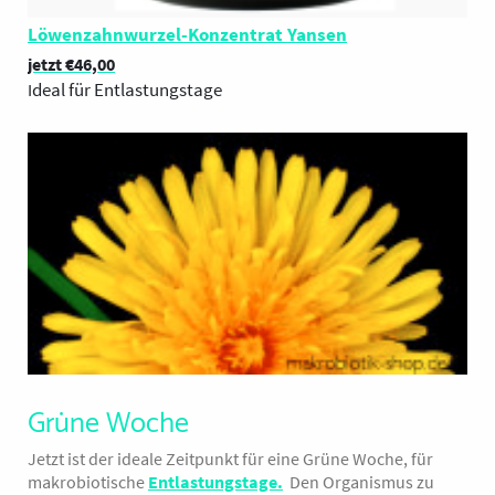
Löwenzahnwurzel-Konzentrat Yansen
jetzt €46,00
deal für Entlastungstage
I
Grüne Woche
Jetzt ist der ideale Zeitpunkt für eine Grüne Woche, für
makrobiotische
Entlastungstage
.
Den Organismus zu