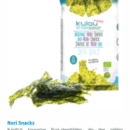
Nori Snacks
Köstlich knusprige Nori-algenblätter, die den milden