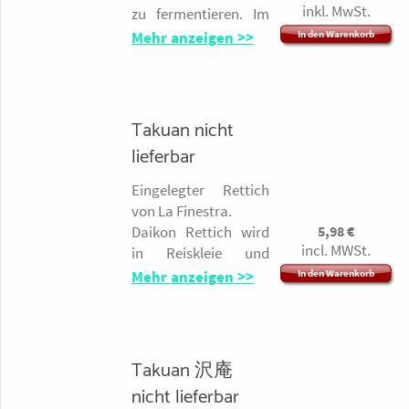
ist ca. 1/3 TL, drüber
Umsetzung ein.
inkl. MwSt.
zu fermentieren. Im
streuen, und mit einem
Deckel ist ein
Mehr anzeigen >>
In den Warenkorb
sterilen Löffel gut
S.
"Stempel" mit dem
durchmischen.
man das Gemüse
Jetzt gibt man die Bohnen
herunterdrückt und
in sterile Gläser und füllt sie
so bleibt das
ca. 5 cm hoch,
Takuan nicht
glattstreichen und mit
Gärgemüse immer
lieferbar
Frischhaltefolie bedecken
mit Flüssigkeit
und in den Backofen bei 40°
bedeckt und nichts
oder änliches Isoliergefäß,
Eingelegter Rettich
kann schimmeln.
Kühltasche oder
von La Finestra.
Joghurtbereiter.
Für Salz-Dill-Gurken,
5,98
€
Daikon Rettich wird
Nach 12 - 18 Std. sollten sich
Rettichpickles,
incl. MWSt.
in Reiskleie und
die typischen Fäden und der
Chinakohl,
kräftige Geschmack
Meersalz eingelegt,
Mehr anzeigen >>
In den Warenkorb
fermentiertes
entwickeln, bevor der
so entsteht ein
Geschmack zu intensiv
Gemüse und andere
pikanter, kräftiger
wird, kann das Natto in den
milchsauer
Kühlschrank, was die
Pickle. Wie alles
eingelegte Gemüse.
Fermentation stoppt.
Rettichzubereitunge
Takuan 沢庵
Das ideale Werkzeug
n ist Takuan beliebt
nicht lieferbar
für selbst hergestellte
bei Menschen mit
Zutaten. Bacillus subtilis