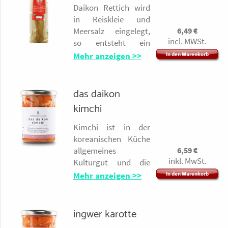
Daikon Rettich wird
in Reiskleie und
6,49
€
Meersalz eingelegt,
incl. MWSt.
so entsteht ein
pikanter, kräftiger
Mehr anzeigen >>
In den Warenkorb
Pickle. Wie alles
Rettichzubereitunge
n ist Takuan beliebt
das daikon
bei Menschen mit
kimchi
erhöhtem
Cholesterinwert und
Kimchi ist in der
zum Erstaunen Aller
koreanischen Küche
essen ihn Kinder gern
6,59
€
allgemeines
- ganz besonders
inkl. MwSt.
Kulturgut und die
nach
Herstellung wird in
Mehr anzeigen >>
In den Warenkorb
Kindergeburtstagen.
den Haushalten
Daikon Rettich,
gepflegt, gelebt und
Meersalz, Reiskleie
weitergereicht. Bei
ingwer karotte
Terrasana, Leimuiden
der Fermentation