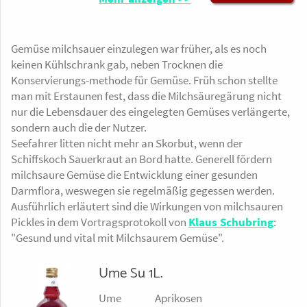
Kalorienarme
Mit der Marinade
cs, 80469
Bitte
0,3
Kohlenhydrate
Rohkost mit mehr als
dieses Ingwers lässt
nac
davon gesättigte
5,6 g
80 % L(+)-
gut der Reis für
Gemüse milchsauer einzulegen war früher, als es noch
h
Fettsäuren
Milchsäureanteil. Mit
Sushis würzen oder
keinen Kühlschrank gab, neben Trocknen die
Erh
davon Zucker
gärkativem Deckel -
man nimmt sie
Konservierungs-methode für Gemüse. Früh schon stellte
alt
die Wölbung ist ein
einfach als
man mit Erstaunen fest, dass die Milchsäuregärung nicht
Mün
sof
Kohlenhydrate
Beweis für den noch
Salatsauce.
Eiweiß
Salz
nur die Lebensdauer des eingelegten Gemüses verlängerte,
chen
ort
2,4 g
aktiven Gärvorgang.
Zutaten:
sondern auch die der Nutzer.
Lief
kühle
1,1 g
2,5 g
Es leistet einen
Ingwer* (48%),
Seefahrer litten nicht mehr an Skorbut, wenn der
erz
n
davon Zucker
köstlich-frischen
Wasser, Reisessig*
Schiffskoch Sauerkraut an Bord hatte. Generell fördern
eit
Completorganics,
0,1g
Beitrag zur
(Wasser, Reis*,
milchsaure Gemüse die Entwicklung einer gesunden
2-4
80469 München
Gesundheit, denn es
Aspergillus oryzae),
Eiweiß
Salz
Darmflora, weswegen sie regelmäßig gegessen werden.
Tage
Lieferzeit 2-4 Tage
enthält natürliche
Meersalz, eingelegte
Ausführlich erläutert sind die Wirkungen von milchsauren
100g
100g 2,30
2,4g
2,3 g
Milchsäure und ist
Shisoblätter
Pickles in dem Vortragsprotokoll von
Klaus Schubring
:
2,40
230g
reich an Vitamin C für
(Shisoblätter*
"Gesund und vital mit Milchsaurem Gemüse".
.
220g
ein normales
(Perillla frutescens),
Immunsystem. Bitte
Umeboshi
Ume Su 1L.
Glas im Kühlschrank
Würzsauce*
aufbewahren.
(Umeboshi
Ume Aprikosen