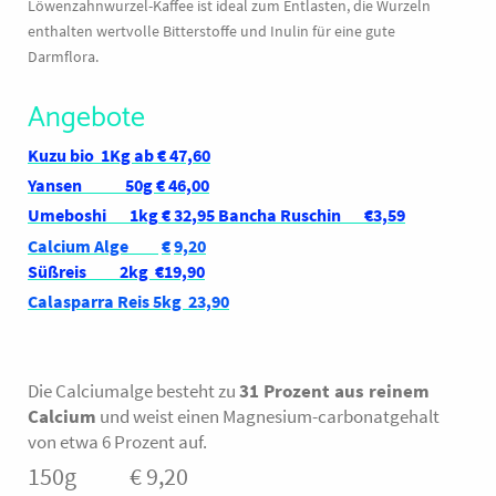
Löwenzahnwurzel-Kaffee ist ideal zum Entlasten, die Wurzeln
enthalten wertvolle Bitterstoffe und Inulin für eine gute
Darmflora.
Angebote
Kuzu bio 1Kg ab € 47,60
Yansen 50g € 46,00
Umeboshi
1kg
€ 32,95 Bancha Ruschin €3,59
Calcium Alge
€
9,20
Süßreis 2kg €19,90
Calasparra Reis 5kg 23,90
Die Calciumalge besteht zu
31 Prozent aus reinem
Calcium
und weist einen Magnesium-carbonatgehalt
von etwa 6 Prozent auf.
150g € 9,20