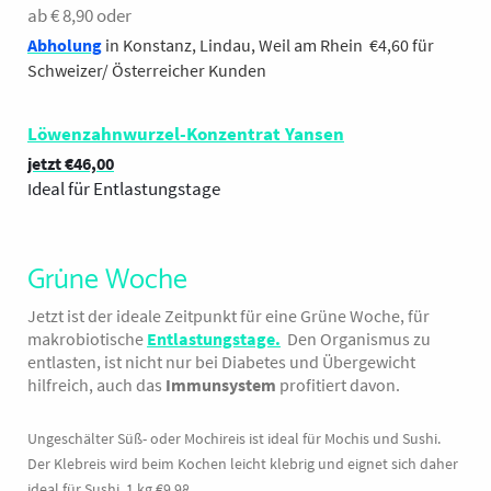
ab € 8,90 oder
Ruschin Makrobiotik,
Abholung
in Konstanz, Lindau, Weil am Rhein €4,60 für
Bremen
Schweizer/ Österreicher Kunden
Lieferzeit 2-3 Tage
100g 5,78
50 g
Löwenzahnwurzel-Konzentrat Yansen
jetzt €46,00
deal für Entlastungstage
I
Grüne Woche
Jetzt ist der ideale Zeitpunkt für eine Grüne Woche, für
makrobiotische
Entlastungstage
.
Den Organismus zu
entlasten, ist nicht nur bei Diabetes und Übergewicht
hilfreich, auch das
Immunsystem
profitiert davon.
Ungeschälter Süß- oder Mochireis ist ideal für Mochis und Sushi.
Der Klebreis wird beim Kochen leicht klebrig und eignet sich daher
ideal für Sushi. 1 kg €9,98