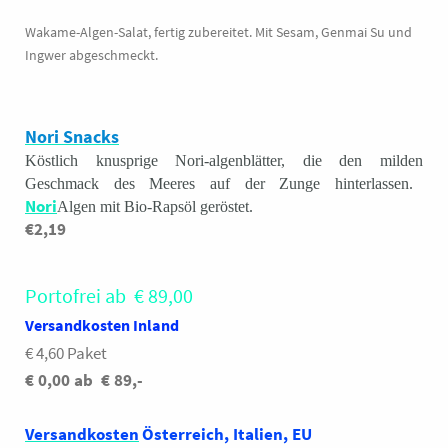
Ergänzung zu jeder
Traditionell werden sie bei
Beschwerden wie Völlegefühl,
Mahlzeit.
Wakame-Algen-Salat, fertig zubereitet. Mit Sesam, Genmai Su und
Kopfschmerzen, Erkältungen,
Rettich wird
Ingwer abgeschmeckt.
Fieber und Übelkeit gegessen.
Ideal bekömmlich als Ume-
traditionell gern
Sho-Kuzu, was mir bei jeder
gegessen, um Salze
Erkältung, bei Übelkeit
und
Magen-Darm-Infekten immer
im Körper zu
sehr gut getan hat.
Nori Snacks
mobilisieren, aber
Köstlich knusprige Nori-algenblätter, die den milden
100g € 4,00
auch wenn der
Geschmack des Meeres auf der Zunge hinterlassen.
Cholesterinspiegel
250g
Nori
Algen mit Bio-Rapsöl geröstet.
schon erhöht ist. Wie
€2,19
alle Senfölglykosid
haltigen
Gemüsesorten
Portofrei ab € 89,00
unterstützt Rettich
Versandkosten Inland
die Verdauung von
€ 4,60 Paket
Fett und wird in Asien
zu fetthaltigen
€ 0,00 ab € 89,-
Gerichten gleich mit
serviert.
Versandkosten
Österreich, Italien, EU