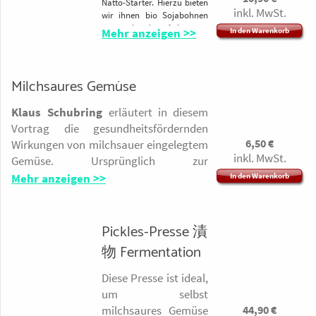
Natto-Starter. Hierzu bieten
inkl. MwSt.
gleich im
Energie 95kJ/22 kcal ·
wir ihnen bio Sojabohnen
aus regionalem Anbau an,
Kühlschrank
Fett 0g ·
Mehr anzeigen >>
In den Warenkorb
frei von GMO.
aufbewahren
Kohlenhydrate 5,2g
Damit sich nur die Natto-
Lieferzeit 2-3 Tage
davon Zucker 0,7g ·
Bakterien entwickeln, ist es
sinnvoll alle
Ballaststoffe 0g ·
Milchsaures Gemüse
Kochgerätschaften vorher
100g 47,60
Eiweiß 0,4g · Salz
10 Min. zu kochen, bzw. sehr
Klaus Schubring
erläutert in diesem
25g
18,7g
heiß zu spülen.
Vortrag die gesundheitsfördernden
LA FINESTRA SUL
6,50
€
500g möglichst kleine
Wirkungen von milchsauer eingelegtem
CIELO Via Rondissone
Sojabohnen
werden in 3 L.
inkl. MwSt.
Gemüse. Ursprünglich zur
26 Villareggia (TO)-
Wasser eingeweicht,
Konservierung von Lebensmitteln
Italia
Mehr anzeigen >>
In den Warenkorb
12 - 24 Std. je nach
entwickelt, wird heute in vielen Ländern
Lieferzeit 3 Tage
Raumtemperatur.
Anschließend werde sie 6 - 8
v.A. Asiens immer noch gern milchsauer
Std. gekocht, bis sie weich
eingelegt, weil bei der Fermentation von
1 Liter
Pickles-Presse 漬
sind, oder im Sico unter
Lebensmitteln ganz besonders für die
Druck ca. 1 Std.
物 Fermentation
Gesundheit nützliche Inhaltsstoffe
Restliches Wasser abgießen,
entstehen und angereichert werden.
Diese Presse ist ideal,
etwas abkühlen lassen und
Interessante Rezepte runden den
um selbst
bei 80°C in einen sterilen
Vortrag ab und laden zur praktischen
Topf geben. 1 g Starter das
44,90
€
milchsaures Gemüse