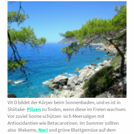
für Grillgemüse und
1 L.
* aus kontr. biol.
natürlich der vegane
Anbau
Lachsersatz mit
1 L. 14,40
Möhren und Nori,
bekommen durch
Smoked Shoyu die
Räuchernote, die bei
veganem Essen
bisweilen vermisst
wird. Zum Würzen
von Dulse, Hiziki,
Seitan und Tempeh.
Wasser,
SOJABOHNEN*,
Vit D bildet der Körper beim Sonnenbaden, und es ist in
WEIZEN*, Meersalz, A.
Shiitake-
Pilzen
zu finden, wenn diese im Freien wachsen.
Oryzae, Wasser,
Vor zuviel Sonne schützen sich Meersalgen mit
Rauch von
Antioxidantien wie Betacarotinen. Im Sommer sollten
Holzspänen des
also Wakame,
Nori
und grüne Blattgemüse auf dem
japanischen