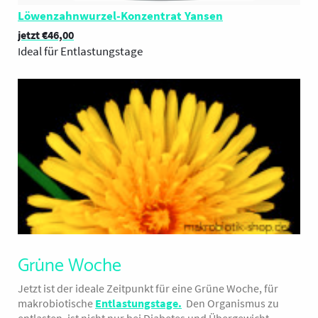
Löwenzahnwurzel-Konzentrat Yansen
jetzt €46,00
deal für Entlastungstage
I
Grüne Woche
Jetzt ist der ideale Zeitpunkt für eine Grüne Woche, für
makrobiotische
Entlastungstage
.
Den Organismus zu