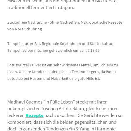
Miso von Ruschin, aus Bio-Sojabohnen und Bio-Gerste,
traditionell fermentiert in Japan.
Zuckerfreie Nachtische - ohne Nachsehen. Makrobiotische Rezepte
von Nora Schubring
Tempehstarter-Set. Regionale Sojabohnen und Starterkultur,
Tempeh selber machen geht ziemlich einfach. € 17,99
Lotuswurzel Pulver ist ein sehr wirksames Mittel, um Schleim zu
lösen. Unsere Kunden kaufen diesen Tee immer gern, da ihnen
Lotostee bei Husten und Heiserkeit eine gute Hilfe ist.
Madhavi Guemos "In Fülle Leben" steckt mit ihrer
unkomplizierten frischen Art direkt an, gleich eins ihrer
leckeren
Rezepte
nachzukochen. Die Gerichte werden so
komponiert, dass sich die beiden gegensätzlichen und
doch ergänzenden Tendenzen Yin & Yang in Harmonie