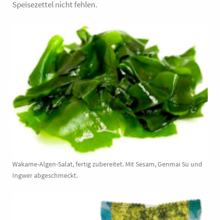
Speisezettel nicht fehlen.
Kirschbaums
*aus kontrolliert
ökologischem Anbau
Lima NV, Groendreef
101, B-9880 Aalter
Nährwert pro 100g
263kJ/62kcal ·
Kohlenhydrate 5,3g ·
Eiweiß 9,5g · Salz
14,4g
1 L 44,76
Wakame-Algen-Salat, fertig zubereitet. Mit Sesam, Genmai Su und
0,145 L
Ingwer abgeschmeckt.