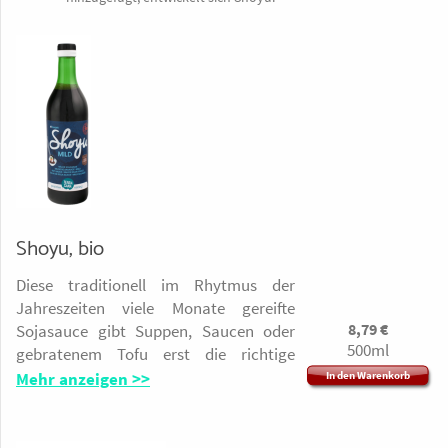
Shoyu, bio
Diese traditionell im Rhytmus der
Jahreszeiten viele Monate gereifte
8,79
€
Sojasauce gibt Suppen, Saucen oder
500ml
gebratenem Tofu erst die richtige
Würze. Das der Sojasauce arteigene
Mehr anzeigen >>
In den Warenkorb
Aroma wird in Japan als "umami"
bezeichnet, was man mit
wohlschmeckend würzig übersetzen