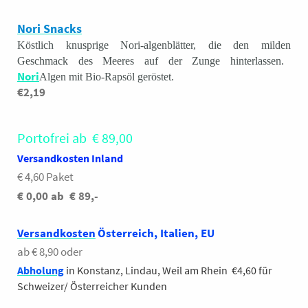
Branntweinessig*,
Meersalz,
Maltodextrin*, Flechtenextrakt*
Nori Snacks
Verdickungsmittel:
(Cladonia rangiferina),
Köstlich knusprige Nori-algenblätter, die den milden
Guarkernmehl*, Dill*
Carnaubawachs*
Geschmack des Meeres auf der Zunge hinterlassen.
*aus kontrolliert
*aus kontrolliert ökologischer
Nori
Algen mit Bio-Rapsöl geröstet.
biologischem Anbau,
Erzeugung, vegan
€2,19
Fontaine,
GSE
Lieferzeit 3 Tage
60 Tbl.
100g 2,80
Portofrei ab € 89,00
200g
Versandkosten Inland
€ 4,60 Paket
€ 0,00 ab € 89,-
Versandkosten
Österreich, Italien, EU
ab € 8,90 oder
Abholung
in Konstanz, Lindau, Weil am Rhein €4,60 für
Schweizer/ Österreicher Kunden