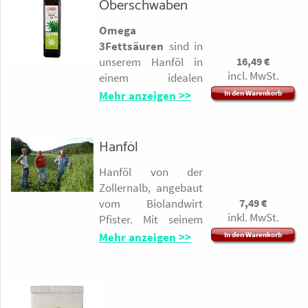
Oberschwaben
Omega
3Fettsäuren
sind in
16,49
€
unserem Hanföl in
incl. MwSt.
einem idealen
Verhältnis zu den
Mehr anzeigen >>
In den Warenkorb
Ω-6-Fettsäuren
enthalten.
Naturbelassen und
Hanföl
unter 40°C gepresst,
Hanföl von der
schmeckt das Hanföl
Zollernalb, angebaut
angenehm nussig
7,49
€
vom Biolandwirt
und mild. Hanfsamen
inkl. MwSt.
Pfister. Mit seinem
werden biologisch in
hohen Gehalt an Ω-3
Deutschland
Mehr anzeigen >>
In den Warenkorb
Fettsäuren wird es
angebaut.
gern in der
cholesterinbewusste
3700kJ/884kcal
n Küche verwendet.
Fett 100g davon