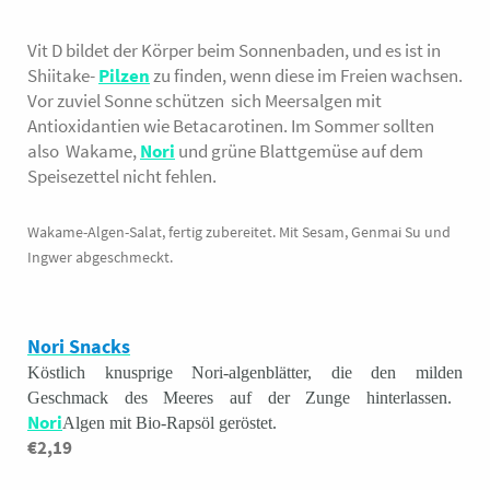
Lieferzeit 2-3 Tage
indischen Gerichten –
1 Kg 53,80
z.B. zu Rote-Linsen-
Vit D bildet der Körper beim Sonnenbaden, und es ist in
50g
Dal, mit unserer
Shiitake-
Pilzen
zu finden, wenn diese im Freien wachsen.
ingwer karotte,
Vor zuviel Sonne schützen sich Meersalgen mit
Limette, Koriander
Antioxidantien wie Betacarotinen. Im Sommer sollten
und etwas Sesamöl
also Wakame,
Nori
und grüne Blattgemüse auf dem
darüber.
Speisezettel nicht fehlen.
Zutaten: Blumenkohl,
Meersalz, Kurkuma,
Wakame-Algen-Salat, fertig zubereitet. Mit Sesam, Genmai Su und
Kreuzkümmel,
Ingwer abgeschmeckt.
Wasser aus kontr.
biol. Anbau
Nori Snacks
Nährwertangaben (je
Köstlich knusprige Nori-algenblätter, die den milden
100 g):
Geschmack des Meeres auf der Zunge hinterlassen.
Brennwert 97,6
Nori
Algen mit Bio-Rapsöl geröstet.
kJ
/23,6 kcal.
Fett 0,33
€2,19
g d
avon gesättigte
Fettsäuren 0,05g