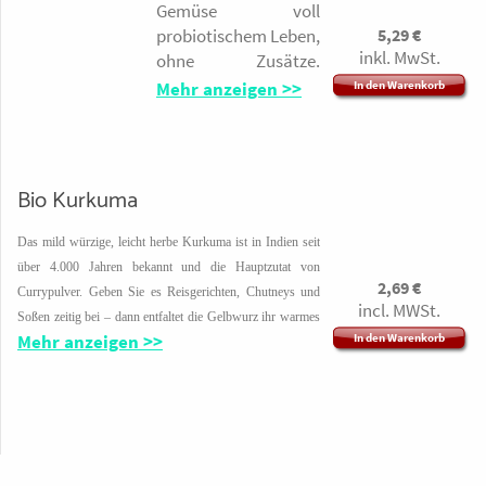
Gemüse voll
Lieferzeit 5 Tage
gesättigte Fettsäuren
5,29
€
probiotischem Leben,
1 Kg 14,50
4,9g · Natrium: 3g
inkl. MwSt.
ohne Zusätze.
2 Kg
Blumenkohl
Mehr anzeigen >>
In den Warenkorb
Hersteller: Chiron,
milchsauer
Schemmerbergerstr.
fermentiert mit
21, 88487 Mietingen
Curcuma
und
Lieferzeit 30 Tage
Meersalz. Es gibt sie
Bio Kurkuma
vegan
doch, die
Grundpreis 100g €
funktionierende
Das mild würzige, leicht herbe Kurkuma ist in Indien seit
4,38
Dreiecksbeziehung.
über 4.000 Jahren bekannt und die Hauptzutat von
130g
Blumenkohl, frische
2,69
€
Currypulver. Geben Sie es Reisgerichten, Chutneys und
incl. MWSt.
Gelbwurz und
Soßen zeitig bei – dann entfaltet die Gelbwurz ihr warmes
Kreuzkümmel. Wir
Mehr anzeigen >>
In den Warenkorb
Aroma und intensives Gelb.
lieben gelungene
Zutaten: Bio Kurkuma
Experimente.
Passt super als (kalte)
Ulrich Walter GmbH
Beilage,
Dr. Jürgen-Ulderup-Straße 12
insbesondere zu
49356 Diepholz
asiatischen und