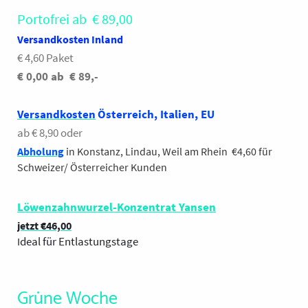
Kohlenhydrate: 2,45
Portofrei ab € 89,00
g.
Davon Zucker: 2,07
g.
Eiweiß: 2,41 g.
Salz:
Versandkosten Inland
2,39 g
.
€ 4,60 Paket
€ 0,00 ab € 89,-
Completorganics,
80469 München
Versandkosten
Österreich, Italien, EU
Lieferzeit 2-4 Tage
ab € 8,90 oder
100g 2,40
220g
Abholung
in Konstanz, Lindau, Weil am Rhein €4,60 für
Schweizer/ Österreicher Kunden
Löwenzahnwurzel-Konzentrat Yansen
jetzt €46,00
deal für Entlastungstage
I
Grüne Woche